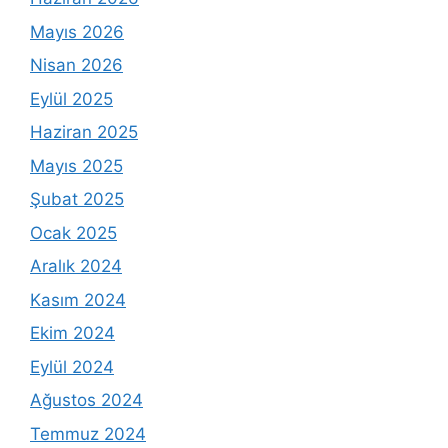
Mayıs 2026
Nisan 2026
Eylül 2025
Haziran 2025
Mayıs 2025
Şubat 2025
Ocak 2025
Aralık 2024
Kasım 2024
Ekim 2024
Eylül 2024
Ağustos 2024
Temmuz 2024