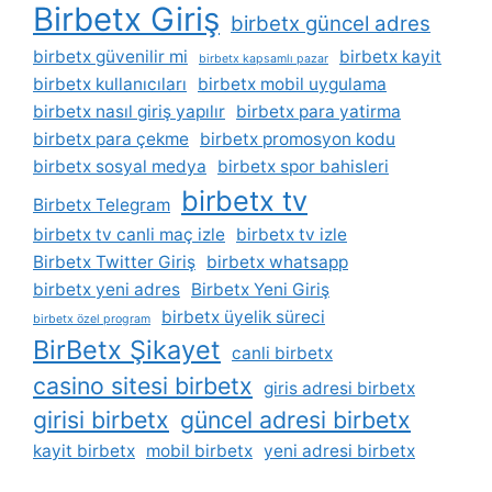
Birbetx Giriş
birbetx güncel adres
birbetx güvenilir mi
birbetx kayit
birbetx kapsamlı pazar
birbetx kullanıcıları
birbetx mobil uygulama
birbetx nasıl giriş yapılır
birbetx para yatirma
birbetx para çekme
birbetx promosyon kodu
birbetx sosyal medya
birbetx spor bahisleri
birbetx tv
Birbetx Telegram
birbetx tv canli maç izle
birbetx tv izle
Birbetx Twitter Giriş
birbetx whatsapp
birbetx yeni adres
Birbetx Yeni Giriş
birbetx üyelik süreci
birbetx özel program
BirBetx Şikayet
canli birbetx
casino sitesi birbetx
giris adresi birbetx
girisi birbetx
güncel adresi birbetx
kayit birbetx
mobil birbetx
yeni adresi birbetx