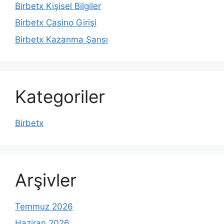
Birbetx Kişisel Bilgiler
Birbetx Casino Girişi
Birbetx Kazanma Şansı
Kategoriler
Birbetx
Arşivler
Temmuz 2026
Haziran 2026