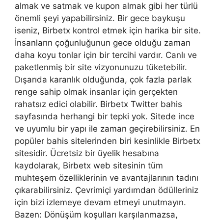
almak ve satmak ve kupon almak gibi her türlü
önemli şeyi yapabilirsiniz. Bir gece baykuşu
iseniz, Birbetx kontrol etmek için harika bir site.
İnsanların çoğunluğunun gece olduğu zaman
daha koyu tonlar için bir tercihi vardır. Canlı ve
paketlenmiş bir site vizyonunuzu tüketebilir.
Dışarıda karanlık olduğunda, çok fazla parlak
renge sahip olmak insanlar için gerçekten
rahatsız edici olabilir. Birbetx Twitter bahis
sayfasında herhangi bir tepki yok. Sitede ince
ve uyumlu bir yapı ile zaman geçirebilirsiniz. En
popüler bahis sitelerinden biri kesinlikle Birbetx
sitesidir. Ücretsiz bir üyelik hesabına
kaydolarak, Birbetx web sitesinin tüm
muhteşem özelliklerinin ve avantajlarının tadını
çıkarabilirsiniz. Çevrimiçi yardımdan ödülleriniz
için bizi izlemeye devam etmeyi unutmayın.
Bazen: Dönüşüm koşulları karşılanmazsa,