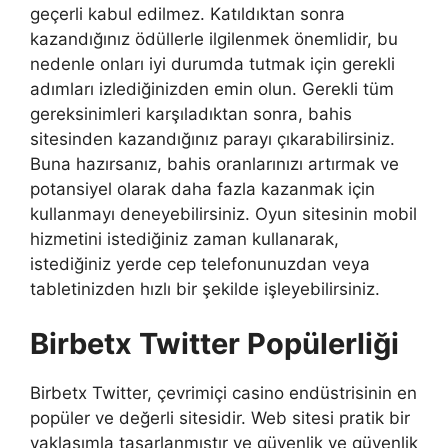
geçerli kabul edilmez. Katıldıktan sonra
kazandığınız ödüllerle ilgilenmek önemlidir, bu
nedenle onları iyi durumda tutmak için gerekli
adımları izlediğinizden emin olun. Gerekli tüm
gereksinimleri karşıladıktan sonra, bahis
sitesinden kazandığınız parayı çıkarabilirsiniz.
Buna hazırsanız, bahis oranlarınızı artırmak ve
potansiyel olarak daha fazla kazanmak için
kullanmayı deneyebilirsiniz. Oyun sitesinin mobil
hizmetini istediğiniz zaman kullanarak,
istediğiniz yerde cep telefonunuzdan veya
tabletinizden hızlı bir şekilde işleyebilirsiniz.
Birbetx Twitter Popülerliği
Birbetx Twitter, çevrimiçi casino endüstrisinin en
popüler ve değerli sitesidir. Web sitesi pratik bir
yaklaşımla tasarlanmıştır ve güvenlik ve güvenlik