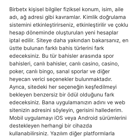
Birbetx kişisel bilgiler fiziksel konum, isim, aile
adı, ağ adresi gibi kavramlar. Kimlik doğrulama
sistemini etkinleştirirseniz, etkinleştirilir ve çoklu
hesap döneminde oluşturulan yeni hesaplar
iptal edilir. Siteye daha yakından bakarsanız, en
üstte bulunan farklı bahis türlerini fark
edeceksiniz. Bu tür bahisler arasında spor
bahisleri, canlı bahisler, canlı casino, casino,
poker, canlı bingo, sanal sporlar ve diğer
heyecan verici seçenekler bulunmaktadır.
Ayrıca, sitedeki her seçeneğin keşfedilmeyi
bekleyen benzersiz bir ödül olduğunu fark
edeceksiniz. Bana uygulamanızın adını ve web
sitenizin adresini söyleyin, gerisini hallederim.
Mobil uygulamayı iOS veya Android sürümlerini
destekleyen herhangi bir cihazda
kullanabilirsiniz. Yazılım diğer platformlarla