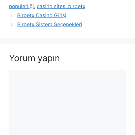
popülerliği
,
casino sitesi birbetx
Birbetx Casino Girişi
Birbetx Sistem Seçenekleri
Yorum yapın
Yorum