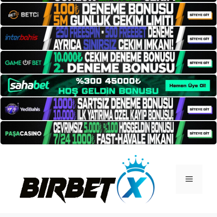
İçeriğe
atla
Menü