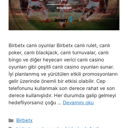
Birbetx canlı oyunlar Birbetx canlı rulet, canlı
poker, canlı blackjack, canlı turnuvalar, canlı
bingo ve diğer heyecan verici canlı casino
oyunları gibi çeşitli canlı casino oyunları sunar.
İyi planlanmış ve yürütülen etkili promosyonların
gelir üzerinde önemli bir etkisi olabilir. Cep
telefonunu kullanmak son derece rahat ve son
derece kullanışlıdır. Her durumda galip gelmeyi
hedefliyorsanız çoğu …
Devamını oku
Kategoriler
Birbetx
Etiketler