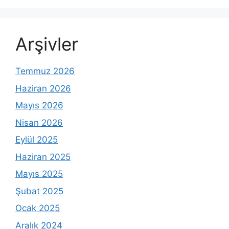
Arşivler
Temmuz 2026
Haziran 2026
Mayıs 2026
Nisan 2026
Eylül 2025
Haziran 2025
Mayıs 2025
Şubat 2025
Ocak 2025
Aralık 2024