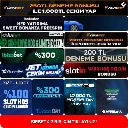
×
BIRBETX GİRİŞ İÇİN TIKLAYINIZ!