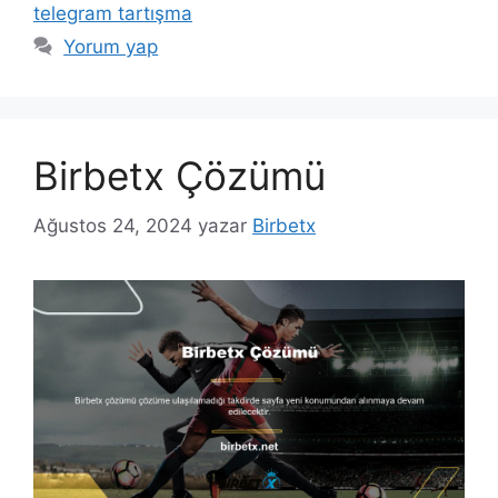
telegram tartışma
Yorum yap
Birbetx Çözümü
Ağustos 24, 2024
yazar
Birbetx