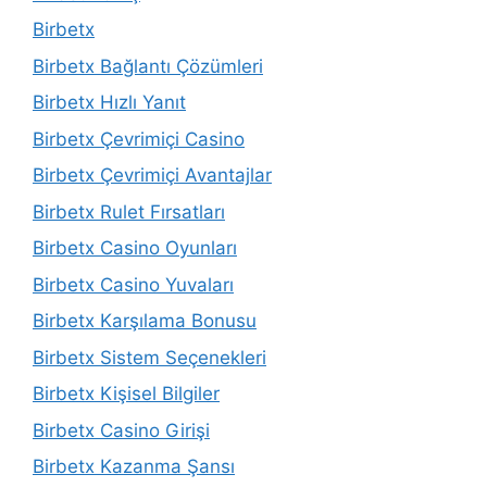
Birbetx
Birbetx Bağlantı Çözümleri
Birbetx Hızlı Yanıt
Birbetx Çevrimiçi Casino
Birbetx Çevrimiçi Avantajlar
Birbetx Rulet Fırsatları
Birbetx Casino Oyunları
Birbetx Casino Yuvaları
Birbetx Karşılama Bonusu
Birbetx Sistem Seçenekleri
Birbetx Kişisel Bilgiler
Birbetx Casino Girişi
Birbetx Kazanma Şansı