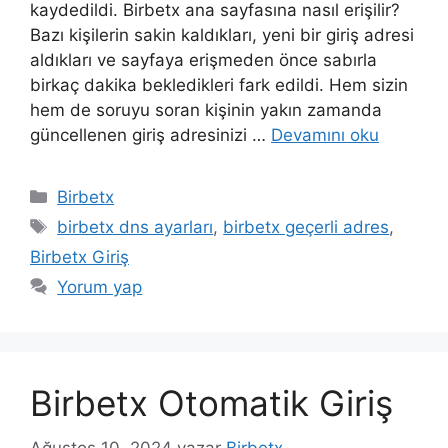
kaydedildi. Birbetx ana sayfasına nasıl erişilir?
Bazı kişilerin sakin kaldıkları, yeni bir giriş adresi
aldıkları ve sayfaya erişmeden önce sabırla
birkaç dakika bekledikleri fark edildi. Hem sizin
hem de soruyu soran kişinin yakın zamanda
güncellenen giriş adresinizi …
Devamını oku
Kategoriler
Birbetx
Etiketler
birbetx dns ayarları
,
birbetx geçerli adres
,
Birbetx Giriş
Yorum yap
Birbetx Otomatik Giriş
Ağustos 10, 2024
yazar
Birbetx