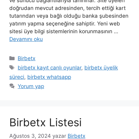
ve sunucu bağlantılarıyla tanınırlar. Site üyeleri
doğrudan mevcut adresinden, tercih ettiği kart
tutarından veya bağlı olduğu banka şubesinden
yatırım yapma seçeneğine sahiptir. Yeni web
sitesi üye bilgi sistemlerinin korunmasının …
Devamını oku
Kategoriler
Birbetx
Etiketler
birbetx kayıt canlı oyunlar
,
birbetx üyelik
süreci
,
birbetx whatsapp
Yorum yap
Birbetx Listesi
Ağustos 3, 2024
yazar
Birbetx