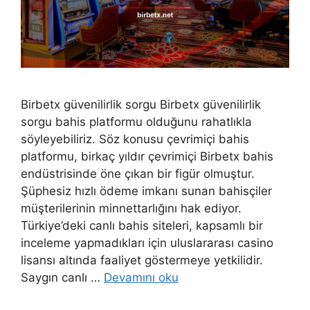
Birbetx güvenilirlik sorgu Birbetx güvenilirlik
sorgu bahis platformu olduğunu rahatlıkla
söyleyebiliriz. Söz konusu çevrimiçi bahis
platformu, birkaç yıldır çevrimiçi Birbetx bahis
endüstrisinde öne çıkan bir figür olmuştur.
Şüphesiz hızlı ödeme imkanı sunan bahisçiler
müşterilerinin minnettarlığını hak ediyor.
Türkiye’deki canlı bahis siteleri, kapsamlı bir
inceleme yapmadıkları için uluslararası casino
lisansı altında faaliyet göstermeye yetkilidir.
Saygın canlı …
Devamını oku