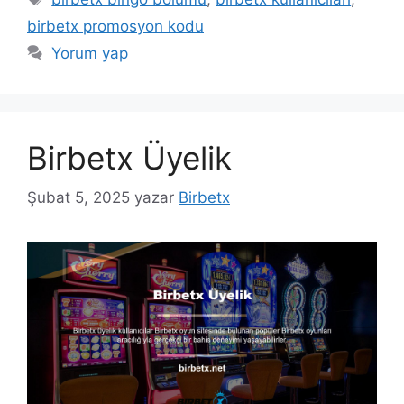
birbetx promosyon kodu
Yorum yap
Birbetx Üyelik
Şubat 5, 2025
yazar
Birbetx