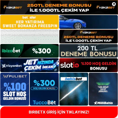
×
BIRBETX GİRİŞ İÇİN TIKLAYINIZ!