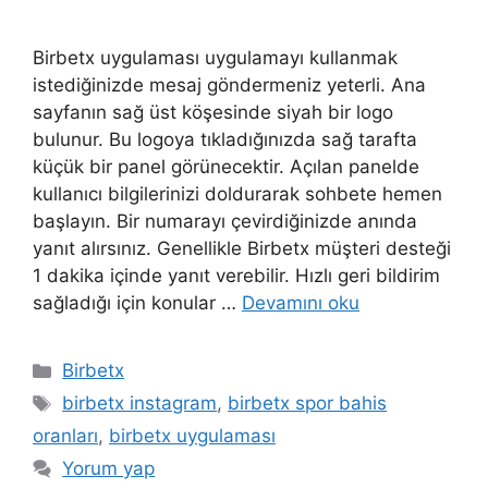
Birbetx uygulaması uygulamayı kullanmak
istediğinizde mesaj göndermeniz yeterli. Ana
sayfanın sağ üst köşesinde siyah bir logo
bulunur. Bu logoya tıkladığınızda sağ tarafta
küçük bir panel görünecektir. Açılan panelde
kullanıcı bilgilerinizi doldurarak sohbete hemen
başlayın. Bir numarayı çevirdiğinizde anında
yanıt alırsınız. Genellikle Birbetx müşteri desteği
1 dakika içinde yanıt verebilir. Hızlı geri bildirim
sağladığı için konular …
Devamını oku
Kategoriler
Birbetx
Etiketler
birbetx instagram
,
birbetx spor bahis
oranları
,
birbetx uygulaması
Yorum yap