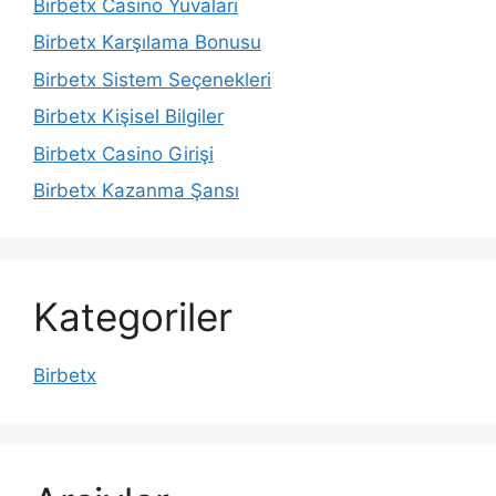
Birbetx Casino Yuvaları
Birbetx Karşılama Bonusu
Birbetx Sistem Seçenekleri
Birbetx Kişisel Bilgiler
Birbetx Casino Girişi
Birbetx Kazanma Şansı
Kategoriler
Birbetx