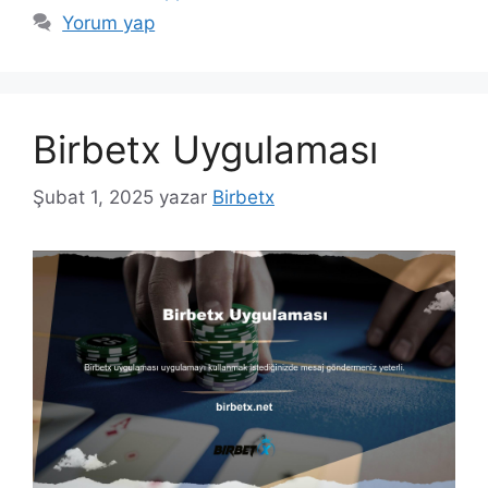
Yorum yap
Birbetx Uygulaması
Şubat 1, 2025
yazar
Birbetx