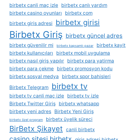
birbetx canli maç izle
birbetx canlı yardım
birbetx casino oyunları
birbetx com
birbetx girisi
birbetx giris adresi
Birbetx Giriş
birbetx güncel adres
birbetx güvenilir mi
birbetx kayit
birbetx kapsamlı pazar
birbetx kullanıcıları
birbetx mobil uygulama
birbetx nasıl giriş yapılır
birbetx para yatirma
birbetx para çekme
birbetx promosyon kodu
birbetx sosyal medya
birbetx spor bahisleri
birbetx tv
Birbetx Telegram
birbetx tv canli maç izle
birbetx tv izle
Birbetx Twitter Giriş
birbetx whatsapp
birbetx yeni adres
Birbetx Yeni Giriş
birbetx üyelik süreci
birbetx özel program
BirBetx Şikayet
canli birbetx
casino sitesi birbetx
giris adresi birbetx