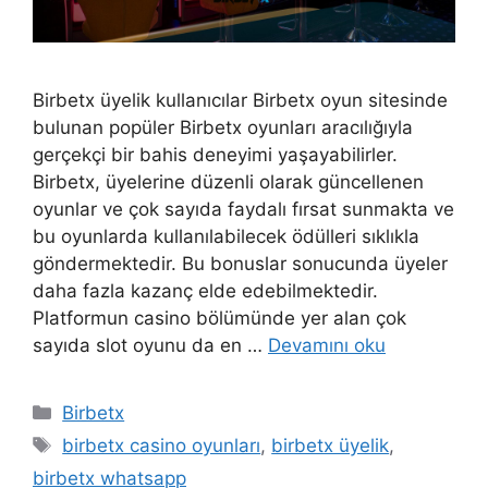
Birbetx üyelik kullanıcılar Birbetx oyun sitesinde
bulunan popüler Birbetx oyunları aracılığıyla
gerçekçi bir bahis deneyimi yaşayabilirler.
Birbetx, üyelerine düzenli olarak güncellenen
oyunlar ve çok sayıda faydalı fırsat sunmakta ve
bu oyunlarda kullanılabilecek ödülleri sıklıkla
göndermektedir. Bu bonuslar sonucunda üyeler
daha fazla kazanç elde edebilmektedir.
Platformun casino bölümünde yer alan çok
sayıda slot oyunu da en …
Devamını oku
Kategoriler
Birbetx
Etiketler
birbetx casino oyunları
,
birbetx üyelik
,
birbetx whatsapp