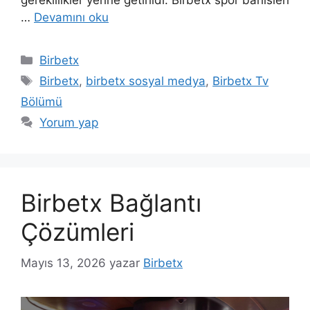
gereklilikler yerine getirildi. Birbetx spor bahisleri
…
Devamını oku
Kategoriler
Birbetx
Etiketler
Birbetx
,
birbetx sosyal medya
,
Birbetx Tv
Bölümü
Yorum yap
Birbetx Bağlantı
Çözümleri
Mayıs 13, 2026
yazar
Birbetx