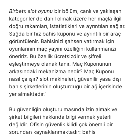
Birbetx slot oyunu
bir bölüm, canlı ve yaklaşan
kategoriler de dahil olmak üzere her maçla ilgili
doğru rakamları, istatistikleri ve ayrıntıları sağlar.
Sağda bir hız bahis kuponu ve ayrıntılı bir araç
görüntülenir. Bahisinizi şahsen yatırmak için
oyunlarının maç yayını özelliğini kullanmanızı
öneririz. Bu özellik ücretsizdir ve şifreli
eşleştirmeye olanak tanır. Maç Kuponunun
arkasındaki mekanizma nedir? Maç Kuponu
nasıl çalışır? slot makineleri, güvenilir yasa dışı
bahis şirketlerinin oluşturduğu bir ağ içerisinde
yer almaktadır.’
Bu güvenliğin oluşturulmasında izin almak ve
şirket bilgileri hakkında bilgi vermek yeterli
değildir. Ofisin güvenlik kilidi çok önemli bir
sorundan kaynaklanmaktadır: bahis