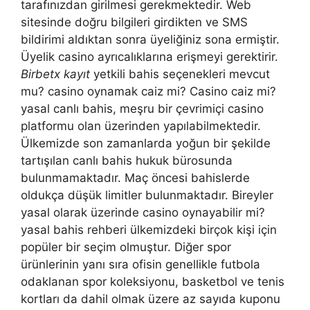
tarafınızdan girilmesi gerekmektedir. Web
sitesinde doğru bilgileri girdikten ve SMS
bildirimi aldıktan sonra üyeliğiniz sona ermiştir.
Üyelik casino ayrıcalıklarına erişmeyi gerektirir.
Birbetx kayıt
yetkili bahis seçenekleri mevcut
mu? casino oynamak caiz mi? Casino caiz mi?
yasal canlı bahis, meşru bir çevrimiçi casino
platformu olan üzerinden yapılabilmektedir.
Ülkemizde son zamanlarda yoğun bir şekilde
tartışılan canlı bahis hukuk bürosunda
bulunmamaktadır. Maç öncesi bahislerde
oldukça düşük limitler bulunmaktadır. Bireyler
yasal olarak üzerinde casino oynayabilir mi?
yasal bahis rehberi ülkemizdeki birçok kişi için
popüler bir seçim olmuştur. Diğer spor
ürünlerinin yanı sıra ofisin genellikle futbola
odaklanan spor koleksiyonu, basketbol ve tenis
kortları da dahil olmak üzere az sayıda kuponu