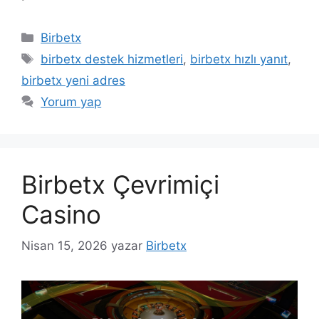
Kategoriler
Birbetx
Etiketler
birbetx destek hizmetleri
,
birbetx hızlı yanıt
,
birbetx yeni adres
Yorum yap
Birbetx Çevrimiçi
Casino
Nisan 15, 2026
yazar
Birbetx