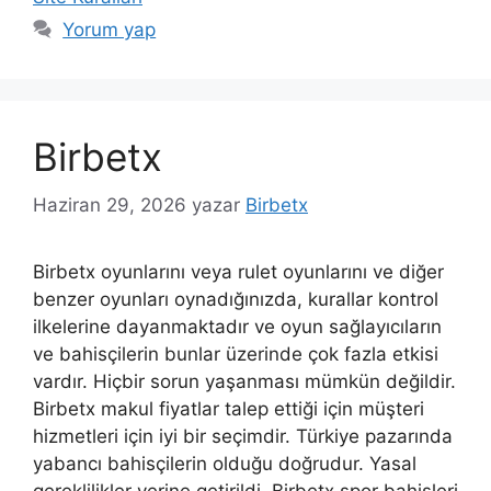
Yorum yap
Birbetx
Haziran 29, 2026
yazar
Birbetx
Birbetx oyunlarını veya rulet oyunlarını ve diğer
benzer oyunları oynadığınızda, kurallar kontrol
ilkelerine dayanmaktadır ve oyun sağlayıcıların
ve bahisçilerin bunlar üzerinde çok fazla etkisi
vardır. Hiçbir sorun yaşanması mümkün değildir.
Birbetx makul fiyatlar talep ettiği için müşteri
hizmetleri için iyi bir seçimdir. Türkiye pazarında
yabancı bahisçilerin olduğu doğrudur. Yasal