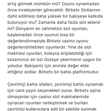
artış görmek mümkün mü? Oyunu oynamadan
önce inceleyenler görecektir. Birbetx Slotlarının
dahil edilmesi daha yüksek bir bakiyeye katkıda
bulunuyor mu? Zamanla daha fazla slot eklenir
mi? Dünyanın en zahmetsiz slot oyunları,
başlamadan önce oyunun kısa bir
değerlendirmesiyle
Birbetx casino oyunu
değerlendirilebilen oyunlardır. Yine de slot
makinesi oyunları, kolayca erişilebildiği için
kazancınızı en üst düzeye çıkarmanın uygun bir
yoludur. Bakiyeniz için anında değer elde
ettiğiniz slotlar. Birbetx bir bahis platformudur.
Çevrimiçi bahis siteleri, çevrimiçi bahis oynamak
için canlı yayın seçenekleri sunar. Birbetx aşina
olmayanlar için casino slot makinelerinde
oynanan oyunları netleştirmek ve bunları
çevrimiçi kullanıcılara adil bir şekilde sunmak