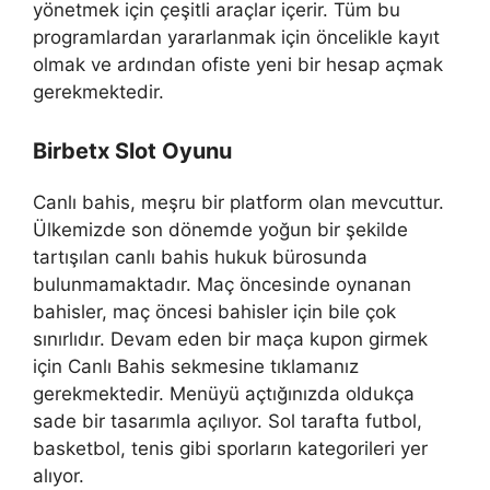
yönetmek için çeşitli araçlar içerir. Tüm bu
programlardan yararlanmak için öncelikle kayıt
olmak ve ardından ofiste yeni bir hesap açmak
gerekmektedir.
Birbetx Slot Oyunu
Canlı bahis, meşru bir platform olan mevcuttur.
Ülkemizde son dönemde yoğun bir şekilde
tartışılan canlı bahis hukuk bürosunda
bulunmamaktadır. Maç öncesinde oynanan
bahisler, maç öncesi bahisler için bile çok
sınırlıdır. Devam eden bir maça kupon girmek
için Canlı Bahis sekmesine tıklamanız
gerekmektedir. Menüyü açtığınızda oldukça
sade bir tasarımla açılıyor. Sol tarafta futbol,
basketbol, tenis gibi sporların kategorileri yer
alıyor.