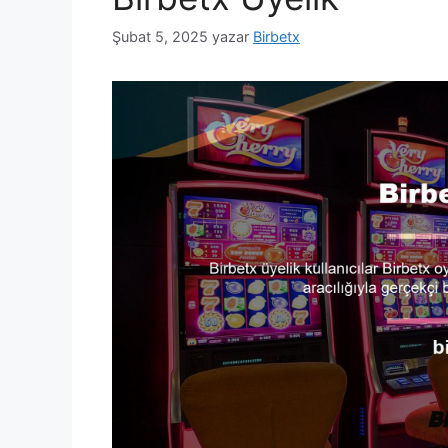
Şubat 5, 2025
yazar
Birbetx