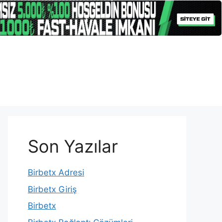
Son Yazılar
Birbetx Adresi
Birbetx Giriş
Birbetx