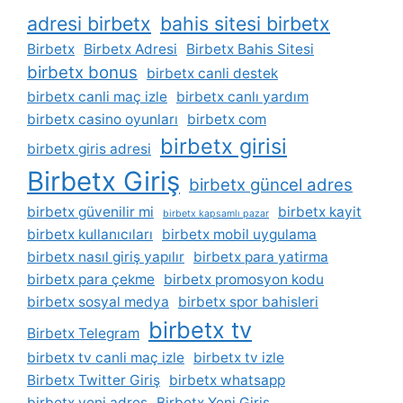
adresi birbetx
bahis sitesi birbetx
Birbetx
Birbetx Adresi
Birbetx Bahis Sitesi
birbetx bonus
birbetx canli destek
birbetx canli maç izle
birbetx canlı yardım
birbetx casino oyunları
birbetx com
birbetx girisi
birbetx giris adresi
Birbetx Giriş
birbetx güncel adres
birbetx güvenilir mi
birbetx kayit
birbetx kapsamlı pazar
birbetx kullanıcıları
birbetx mobil uygulama
birbetx nasıl giriş yapılır
birbetx para yatirma
birbetx para çekme
birbetx promosyon kodu
birbetx sosyal medya
birbetx spor bahisleri
birbetx tv
Birbetx Telegram
birbetx tv canli maç izle
birbetx tv izle
Birbetx Twitter Giriş
birbetx whatsapp
birbetx yeni adres
Birbetx Yeni Giriş