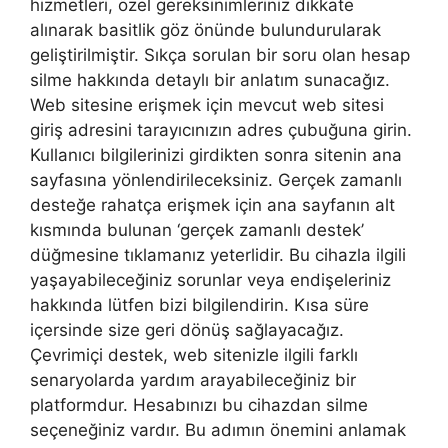
hizmetleri, özel gereksinimleriniz dikkate
alınarak basitlik göz önünde bulundurularak
geliştirilmiştir. Sıkça sorulan bir soru olan hesap
silme hakkında detaylı bir anlatım sunacağız.
Web sitesine erişmek için mevcut web sitesi
giriş adresini tarayıcınızın adres çubuğuna girin.
Kullanıcı bilgilerinizi girdikten sonra sitenin ana
sayfasına yönlendirileceksiniz. Gerçek zamanlı
desteğe rahatça erişmek için ana sayfanın alt
kısmında bulunan ‘gerçek zamanlı destek’
düğmesine tıklamanız yeterlidir. Bu cihazla ilgili
yaşayabileceğiniz sorunlar veya endişeleriniz
hakkında lütfen bizi bilgilendirin. Kısa süre
içersinde size geri dönüş sağlayacağız.
Çevrimiçi destek, web sitenizle ilgili farklı
senaryolarda yardım arayabileceğiniz bir
platformdur. Hesabınızı bu cihazdan silme
seçeneğiniz vardır. Bu adımın önemini anlamak