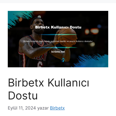
Birbetx Kullanıcı
Dostu
Eylül 11, 2024
yazar
Birbetx