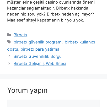
müşterilerine çeşitli casino oyunlarında önemli
kazançlar sağlamaktadır. Birbetx hakkında
neden hiç soru yok? Birbetx neden açılmıyor?
Maalesef siteyi kapatmanın bir yolu yok.
Kategoriler
Birbetx
Etiketler
birbetx güvenlik programı
,
birbetx kullanıcı
dostu
,
birbetx para yatirma
Birbetx Güvenilirlik Sorgu
Birbetx Gelişmiş Web Sitesi
Yorum yapın
Yorum