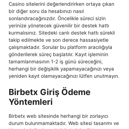
Casino sitelerini değerlendirirken ortaya çıkan
bir diğer soru da hesabınızı nasıl
sonlandıracağınızdır. Öncelikle süreci sizin
yerinize yönetecek güvenilir bir destek hattı
kurmalısınız. Sitedeki canlı destek hattı sürekli
takip edilmekte ve son derece hassasiyetle
çalışmaktadır. Sorular bu platform aracılığıyla
gönderilerek süreç başlatılır. Kayıt işleminin
tamamlanmasının 1-2 iş günü süreceğini,
herhangi bir değişiklik yapamayacağınızı veya
yeniden kayıt olamayacağınızı lütfen unutmayın.
Birbetx Giriş Ödeme
Yöntemleri
Birbetx web sitesinde herhangi bir zorlayıcı
durum bulunmamaktadır. Web sitesi tasarımı ve