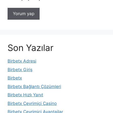
Son Yazılar
Birbetx Adresi
Birbetx Giriş
Birbetx
Birbetx Bağlantı Çözümleri
Birbetx Hızlı Yanıt
Birbetx Çevrimiçi Casino
Birbetx Çevrimiçi Avantajlar