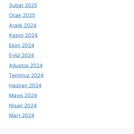
Şubat 2025
Ocak 2025
Aralık 2024
Kasım 2024
Ekim 2024
Eylül 2024
Ağustos 2024
Temmuz 2024
Haziran 2024
Mayıs 2024
Nisan 2024
Mart 2024