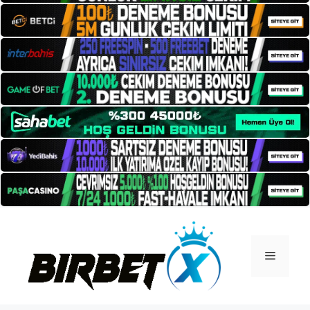
İçeriğe
atla
Menü