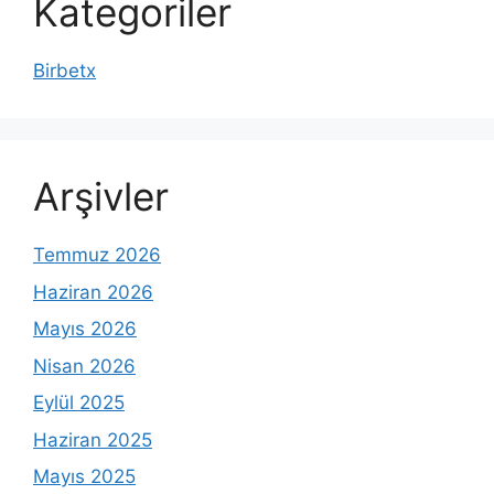
Kategoriler
Birbetx
Arşivler
Temmuz 2026
Haziran 2026
Mayıs 2026
Nisan 2026
Eylül 2025
Haziran 2025
Mayıs 2025