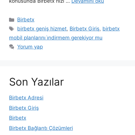
konusunda Birbetx hızı …
Devamını oku
Kategoriler
Birbetx
Etiketler
birbetx geniş hizmet
,
Birbetx Giriş
,
birbetx
mobil planlarını i̇ndirmem gerekiyor mu
Yorum yap
Son Yazılar
Birbetx Adresi
Birbetx Giriş
Birbetx
Birbetx Bağlantı Çözümleri