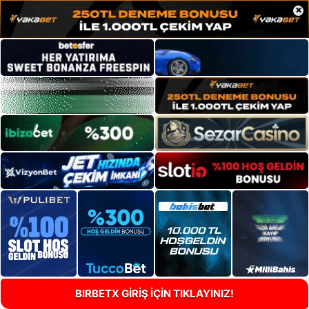
×
BIRBETX GİRİŞ İÇİN TIKLAYINIZ!