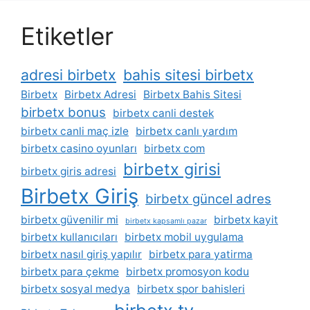
Etiketler
adresi birbetx
bahis sitesi birbetx
Birbetx
Birbetx Adresi
Birbetx Bahis Sitesi
birbetx bonus
birbetx canli destek
birbetx canli maç izle
birbetx canlı yardım
birbetx casino oyunları
birbetx com
birbetx girisi
birbetx giris adresi
Birbetx Giriş
birbetx güncel adres
birbetx güvenilir mi
birbetx kayit
birbetx kapsamlı pazar
birbetx kullanıcıları
birbetx mobil uygulama
birbetx nasıl giriş yapılır
birbetx para yatirma
birbetx para çekme
birbetx promosyon kodu
birbetx sosyal medya
birbetx spor bahisleri